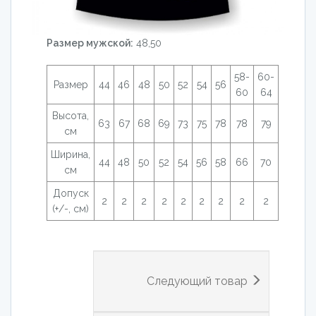
Размер мужской:
48,50
58-
60-
Размер
44
46
48
50
52
54
56
60
64
Высота,
63
67
68
69
73
75
78
78
79
см
Ширина,
44
48
50
52
54
56
58
66
70
см
Допуск
2
2
2
2
2
2
2
2
2
(+/-, см)
Следующий товар