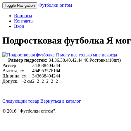
Футболки оптом
Toggle Navigation
Вопросы
Контакты
Вход
Подростковая футболка Я могу
Размер подросток:
34,36,38,40,42,44,46,Ростовка(10шт)
Размер
34
36
38
40
42
44
Высота, см
46
49
53
57
61
64
Ширина, см
34
36
38
40
42
44
Допуск, +-2 см
2
2
2
2
2
2
Следующий товар
Вернуться в каталог
© 2016 "Футболки оптом".