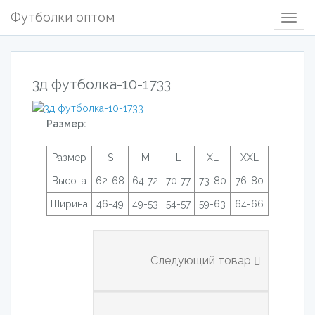
Футболки оптом
Togg
Navig
3д футболка-10-1733
Размер:
Размер
S
M
L
XL
XXL
Высота
62-68
64-72
70-77
73-80
76-80
Ширина
46-49
49-53
54-57
59-63
64-66
Следующий товар