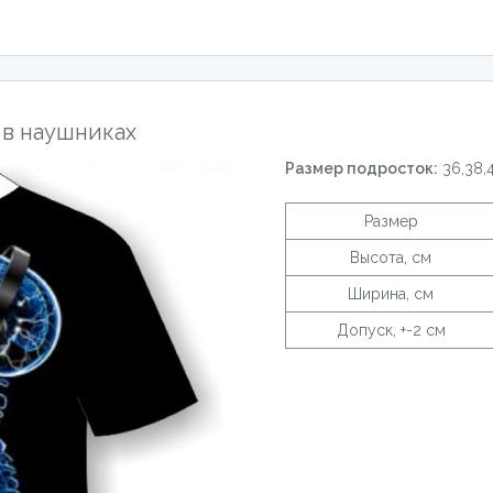
 в наушниках
Размер подросток:
36,38,
Размер
Высота, см
Ширина, см
Допуск, +-2 см